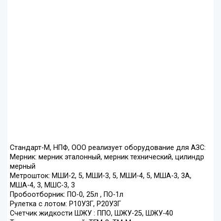
Стандарт-М, НПФ, ООО реализует оборудование для АЗС:
Мерник: мерник эталонный, мерник технический, цилиндр
мерный
Метрошток: МШИ-2, 5, МШИ-3, 5, МШИ-4, 5, МША-3, 3А,
МША-4, 3, МШС-3, 3
Пробоотборник: ПО-0, 25л , ПО-1л
Рулетка с лотом: Р10У3Г, Р20У3Г
Счетчик жидкости ШЖУ : ППО, ШЖУ-25, ШЖУ-40