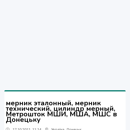
мерник эталонный, мерник
технический, цилиндр мерный,
Метрошток МШИ, МША, МШС в
Донецьку
17.10.2011, 11:14
Україна
,
Донецьк