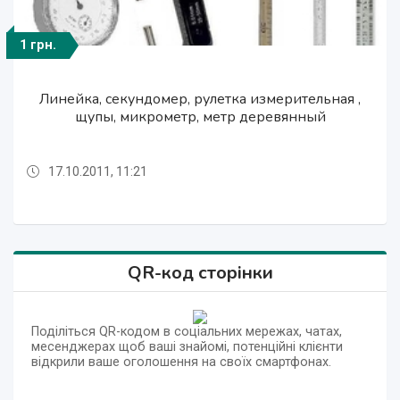
1 грн.
1 грн.
1 грн.
Линейка, секундомер, рулетка измерительная ,
Линейка, секундомер, рулетка измерительная ,
Линейка, секундомер, рулетка измерительная ,
щупы, микрометр, метр деревянный
щупы, микрометр, метр деревянный
щупы, микрометр, метр деревянный
17.10.2011, 11:21
17.10.2011, 11:21
17.10.2011, 11:21
QR-код сторінки
Поділіться QR-кодом в соціальних мережах, чатах,
месенджерах щоб ваші знайомі, потенційні клієнти
відкрили ваше оголошення на своїх смартфонах.