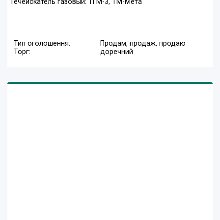
Течеискатель газовый: ТГМ-3, ТМ-Мета
Тип оголошення:
Продам, продаж, продаю
Торг:
доречний