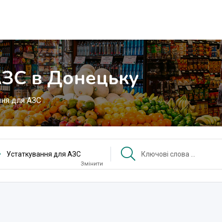
АЗС в Донецьку
ння для АЗС
Устаткування для АЗС
Змінити