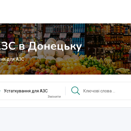
АЗС в Донецьку
ння для АЗС
Устаткування для АЗС
Змінити