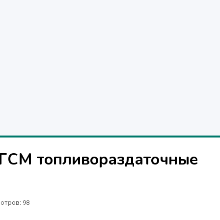
 ГСМ топливораздаточные
отров
: 98