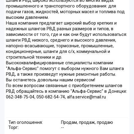
Шланги РВД широко используются во многих видах
промышленного и транспортного оборудования: для
подачи газов, жидкостей, моторных масел и топлива под
высоким давлением.
Наша компания предлагает широкий выбор крепких и
надежных шлангов РВД разных размеров и типов, в
зависимости от того, где и как они будут использоваться:
шланги РВД низкого, среднего и высокого давления,
напорно-всасывающие, тормозные, промышленные,
кондиционерные, шланги для с/х, коммунальной и
строительной техники и др.
Высококвалифицированные специалисты компании
"Альфа-Сервис" помогут с выбором нужного Вам шланга
РВД, а также произведут нужные ремонтные работы.
Вы останетесь довольны нашим сервисом!
По всем вопросам связанные с приобретением шлангов
РВД обращайтесь в компанию "Альфа-Сервис" в Донецке:
062-348-75-04, 050-682-54-74, alfa.service@mail.ru
Тип оголошення:
Продам, продаж, продаю
Торг:
--