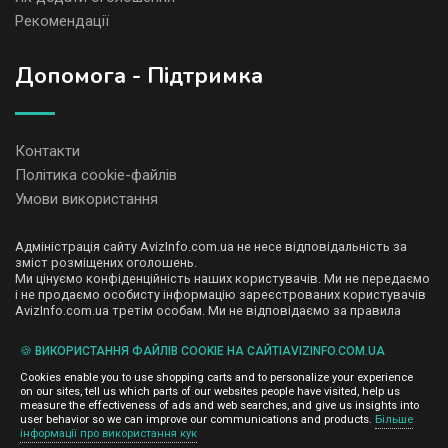
Рекомендації
Допомога - Підтримка
Контакти
Політика cookie-файлів
Умови використання
Адміністрація сайту AvizInfo.com.ua не несе відповідальність за
зміст розміщених оголошень.
Ми цінуємо конфіденційність наших користувачів. Ми не передаємо
і не продаємо особисту інформацію зареєстрованих користувачів
AvizInfo.com.ua третім особам. Ми не відповідаємо за правила
конфіденційності сайтів на які посилається AvizInfo.com.ua. На
деяких сторінках нашого сайту представлена реклама Google
🍪 ВИКОРИСТАННЯ ФАЙЛІВ COOKIE НА САЙТІAVIZINFO.COM.UA
Adsense Advertising Network. Щоб дізнатися детальніше про
натисніть тут
правила конфіденційності Google
.
Cookies enable you to use shopping carts and to personalize your experience
on our sites, tell us which parts of our websites people have visited, help us
measure the effectiveness of ads and web searches, and give us insights into
user behavior so we can improve our communications and products.
Більше
інформації про використання кук