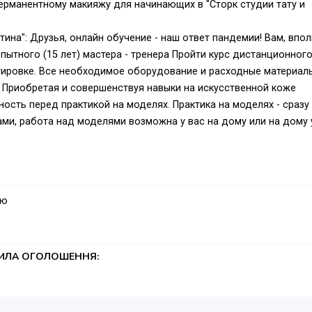
ерманентному макияжу для начинающих в "Сторк студии тату и
тина": Друзья, онлайн обучение - наш ответ пандемии! Вам, впо
пытного (15 лет) мастера - тренера Пройти курс дистанционног
ировке. Все необходимое оборудование и расходные материал
! Приобретая и совершенствуя навыки на искусственной коже
енность перед практикой на моделях. Практика на моделях - сразу
ами, работа над моделями возможна у вас на дому или на дому 
мосфере!
обное занятие - бесплатно! Вы, сразу, сможете понять и оценить
тепень сложности перманентного макияжа и (или) татуировки, 
ую
ни.
а, очное обучение предусмотрена Акция! - "Запишись на курсы -
ТИЛА ОГОЛОШЕННЯ:
ного макияжа сейчас, в период карантина;
время;