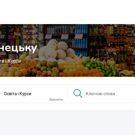
онецьку
та і Курси
Освіта і Курси
Змінити