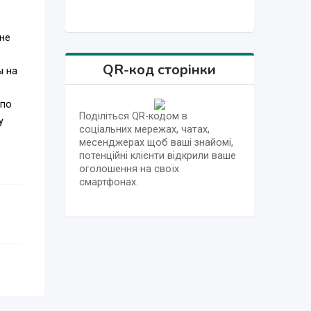
лне
о
QR-код сторінки
ы на
 по
Поділіться QR-кодом в
у
соціальних мережах, чатах,
месенджерах щоб ваші знайомі,
потенційні клієнти відкрили ваше
оголошення на своїх
 ваши
смартфонах.
как