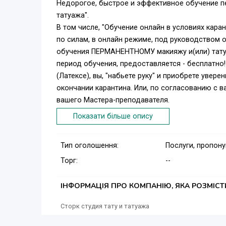
Недорогое, быстрое и эффективное обучение п
татуажа".
В том числе, "Обучение онлайн в условиях каран
по силам, в онлайн режиме, под руководством о
обучения ПЕРМАНЕНТНОМУ макияжу и(или) тату
период обучения, предоставляется - бесплатно
(Латексе), вы, "набьете руку" и приобрете увер
окончании карантина. Или, по согласованию с в
вашего Мастера-преподавателя.
Безопасно! Дешево! В привычной домашней ат
Показати більше опису
Попробуйте! Вы, ни чем не рискуете! Первое, пр
возможности, необходимость, преимущества и с
Тип оголошення:
Послуги, пропон
ремесла, как профессии, как стиля и образа жиз
Торг:
--
Звони, сейчас! Ничем не рискуешь!
А, для желающих пройти, по окончании карантин
получи 1500 грн" Условия акции:
ІНФОРМАЦІЯ ПРО КОМПАНІЮ, ЯКА РОЗМІС
- Запишись на индивидуальные курсы перманент
Сторк студия тату и татуажа
- Пройди обучение после карантина в удобное 
- ПОЛУЧИ ПОДАРОК - 1500 ГРН !