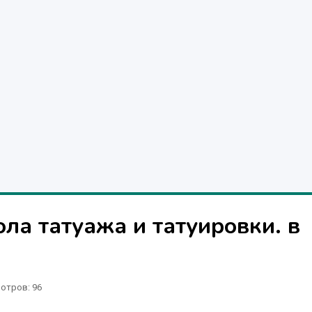
ла татуажа и татуировки. в
отров
: 96