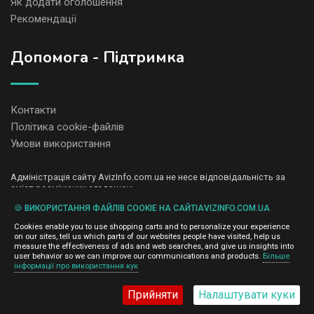
Як додати оголошення
Рекомендації
Допомога - Підтримка
Контакти
Політика cookie-файлів
Умови використання
Адміністрація сайту AvizInfo.com.ua не несе відповідальність за
зміст розміщених оголошень.
Ми цінуємо конфіденційність наших користувачів. Ми не передаємо
🍪 ВИКОРИСТАННЯ ФАЙЛІВ COOKIE НА САЙТІAVIZINFO.COM.UA
і не продаємо особисту інформацію зареєстрованих користувачів
AvizInfo.com.ua третім особам. Ми не відповідаємо за правила
Cookies enable you to use shopping carts and to personalize your experience
конфіденційності сайтів на які посилається AvizInfo.com.ua. На
on our sites, tell us which parts of our websites people have visited, help us
деяких сторінках нашого сайту представлена реклама Google
measure the effectiveness of ads and web searches, and give us insights into
Adsense Advertising Network. Щоб дізнатися детальніше про
user behavior so we can improve our communications and products.
Більше
натисніть тут
інформації про використання кук
правила конфіденційності Google
.
Прийняти
Налаштувати куки