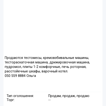
Продаются тестомесы, кремовзбивальные машины,
тестораскаточная машина, дрижировочная машина,
пудромол, плиты 1-2 комфорчные, печь роторная,
расстойечные шкафы, варочный котел.
050 559 8884 Ольга
Тип оголошення:
Продам, продаж, продаю
Торг:
--