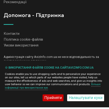
Рекомендації
Допомога - Підтримка
Контакти
Політика cookie-файлів
Умови використання
Адміністрація сайту AvizInfo.com.ua не несе відповідальність за
зміст розміщених оголошень.
Ми цінуємо конфіденційність наших користувачів. Ми не передаємо
🍪 ВИКОРИСТАННЯ ФАЙЛІВ COOKIE НА САЙТІAVIZINFO.COM.UA
і не продаємо особисту інформацію зареєстрованих користувачів
AvizInfo.com.ua третім особам. Ми не відповідаємо за правила
Cookies enable you to use shopping carts and to personalize your experience
конфіденційності сайтів на які посилається AvizInfo.com.ua. На
on our sites, tell us which parts of our websites people have visited, help us
деяких сторінках нашого сайту представлена реклама Google
measure the effectiveness of ads and web searches, and give us insights into
Adsense Advertising Network. Щоб дізнатися детальніше про
user behavior so we can improve our communications and products.
Більше
натисніть тут
інформації про використання кук
правила конфіденційності Google
.
Прийняти
Налаштувати куки