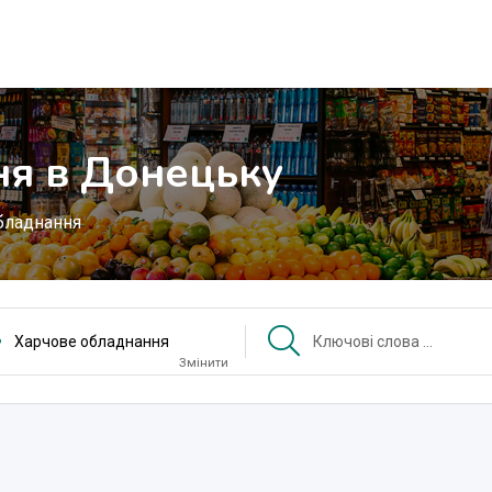
ня в Донецьку
бладнання
Харчове обладнання
Змінити