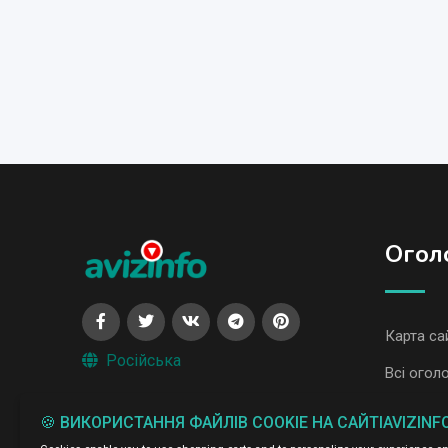
Огол
Карта са
Російська
Всі огол
Всі огол
🍪 ВИКОРИСТАННЯ ФАЙЛІВ COOKIE НА САЙТІAVIZINF