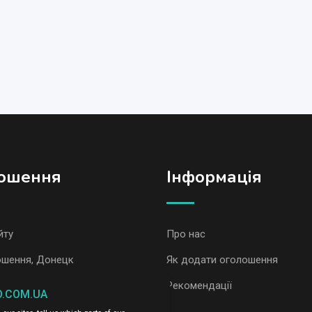
ошення
Iнформація
йту
Про нас
ошення, Донецк
Як додати оголошення
ошення AvizInfo
Рекомендації
O.COM.UA