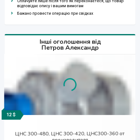
Сплачуйте лише після того як переконаєтеся, що товар
відповідає опису і вашим вимогам
Бажано провести операцію при свідках
Інші оголошення від
Петров Александр
12 $
12 $
12 $
12 $
12 $
12 $
12 $
ЦНС 300-480, ЦНС 300-420, ЦНС300-360 от
СМ 200-150-500, СМ 250-200-400 от
Насосы ЦНС 300-300, ЦНС 300-240, ЦНС 300-
Насосы Д4000-27, Д3200-33, Д2000-21,
Насосы Д4000-27, Д3200-33, Д2000-21,
Поставляю насосы ЦН, ЦНС от производителя
Поставляю насосы ЦН, ЦНС от производителя