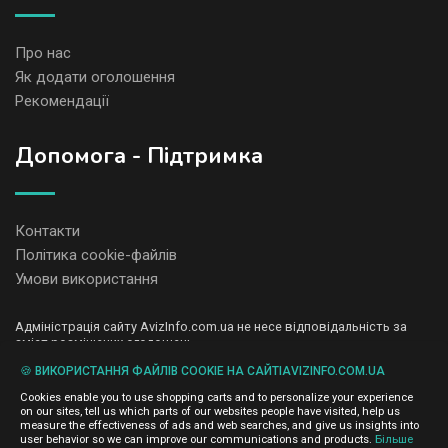
Про нас
Як додати оголошення
Рекомендації
Допомога - Підтримка
Контакти
Політика cookie-файлів
Умови використання
Адміністрація сайту AvizInfo.com.ua не несе відповідальність за
зміст розміщених оголошень.
Ми цінуємо конфіденційність наших користувачів. Ми не передаємо
🍪 ВИКОРИСТАННЯ ФАЙЛІВ COOKIE НА САЙТІAVIZINFO.COM.UA
і не продаємо особисту інформацію зареєстрованих користувачів
AvizInfo.com.ua третім особам. Ми не відповідаємо за правила
Cookies enable you to use shopping carts and to personalize your experience
конфіденційності сайтів на які посилається AvizInfo.com.ua. На
on our sites, tell us which parts of our websites people have visited, help us
деяких сторінках нашого сайту представлена реклама Google
measure the effectiveness of ads and web searches, and give us insights into
Adsense Advertising Network. Щоб дізнатися детальніше про
user behavior so we can improve our communications and products.
Більше