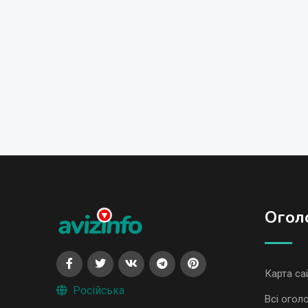
Огол
Карта са
Російська
Всі огол