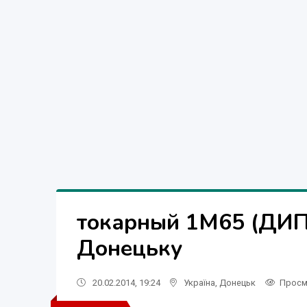
токарный 1М65 (ДИП-
Донецьку
20.02.2014, 19:24
Україна
,
Донецьк
Просм