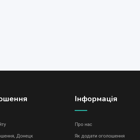
ошення
Iнформація
йту
Про нас
ошення, Донецк
Як додати оголошення