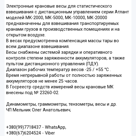
Электронные крановые весы для статистического
взвешивания с дистанционным управлением серии Атлант
моделей МК-2000, МК-5000, МК-10000, МК-20000
предназначенны для взвешивания транспортируемых
кранами грузов в производственных помещениях и на
открытом воздухе.
В весах предусмотренна компенсация массы тары во
всем диапазоне взвешивания.
Весы снабжены системой зарядки и оперативного
контроля степени заряженности аккумуляторов, а также
пультом дистанционного управления (ПДУ).
Диапазон рабочих температур весов -25 / +55 °С .
Время непрерывной работы от полностью заряженных
аккумуляторов не менее 25 часов.
В Госреестр средств измерений весы крановые МК
внесены под № 23260-02.
Динамометры, граммометры, тензометры, весы и др.
ЧП Мельник Олег Анатольевич;
+380(99)7718437 - WhatsApp,
+380(67)6204524 - Viber