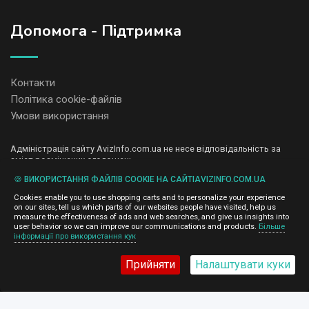
Допомога - Підтримка
Контакти
Політика cookie-файлів
Умови використання
Адміністрація сайту AvizInfo.com.ua не несе відповідальність за
зміст розміщених оголошень.
Ми цінуємо конфіденційність наших користувачів. Ми не передаємо
🍪 ВИКОРИСТАННЯ ФАЙЛІВ COOKIE НА САЙТІAVIZINFO.COM.UA
і не продаємо особисту інформацію зареєстрованих користувачів
AvizInfo.com.ua третім особам. Ми не відповідаємо за правила
Cookies enable you to use shopping carts and to personalize your experience
конфіденційності сайтів на які посилається AvizInfo.com.ua. На
on our sites, tell us which parts of our websites people have visited, help us
деяких сторінках нашого сайту представлена реклама Google
measure the effectiveness of ads and web searches, and give us insights into
Adsense Advertising Network. Щоб дізнатися детальніше про
user behavior so we can improve our communications and products.
Більше
натисніть тут
інформації про використання кук
правила конфіденційності Google
.
Прийняти
Налаштувати куки
AvizInfo.com.ua
©2008-2026,