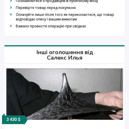
Познайомтеся з продавцем в публічному місці
Перевірте товар перед покупкою
Сплачуйте лише після того як переконаєтеся, що товар
відповідає опису і вашим вимогам
Бажано провести операцію при свідках
Інші оголошення від
Салекс Илья
3 430 $
2 350 $
2 350 $
3 430 $
2 350 $
2 350 $
2 350 $
2 350 $
2 350 $
110 $