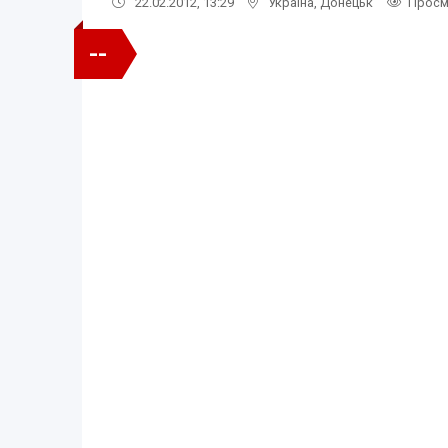
22.02.2012, 13:29
Україна
,
Донецьк
Просм
--