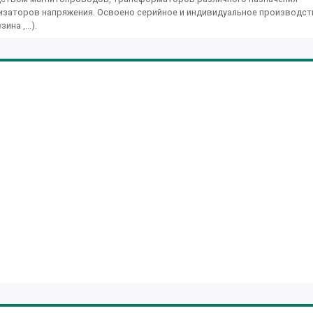
лизаторов напряжения. Освоено серийное и индивидуальное производс
на ,...).