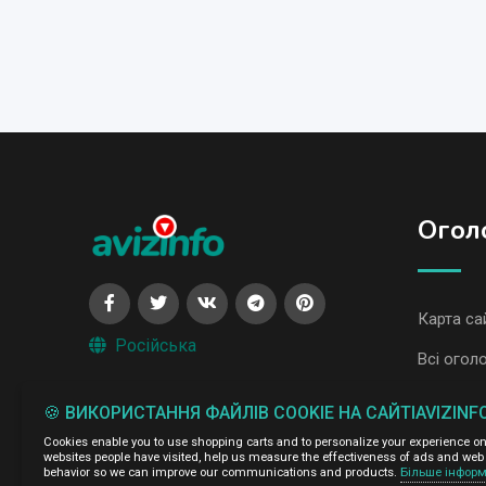
Огол
Карта са
Російська
Всі огол
Всі огол
🍪 ВИКОРИСТАННЯ ФАЙЛІВ COOKIE НА САЙТІAVIZINF
Cookies enable you to use shopping carts and to personalize your experience on o
Адміністрація сайту AvizInfo.com.ua не несе відповідальні
websites people have visited, help us measure the effectiveness of ads and web 
behavior so we can improve our communications and products.
Більше інформ
Ми цінуємо конфіденційність наших користувачів. Ми не п