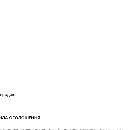
 металогалогеновую лампу);
 металогалогеновую лампу);
 продаю
ТИЛА ОГОЛОШЕННЯ:
одством магнитопроводов, трансформаторов различного назначения