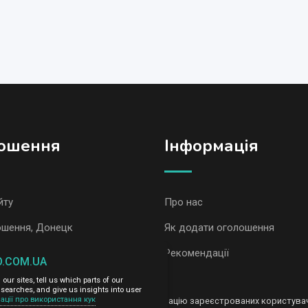
ошення
Iнформація
йту
Про нас
ошення, Донецк
Як додати оголошення
ошення AvizInfo
Рекомендації
O.COM.UA
ur sites, tell us which parts of our
сть за зміст розміщених оголошень.
searches, and give us insights into user
ації про використання кук
ередаємо і не продаємо особисту інформацію зареєстрованих користувачі