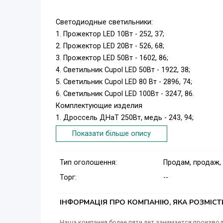
Светодиодные светильники:
1. Прожектор LED 10Вт - 252, 37;
2. Прожектор LED 20Вт - 526, 68;
3. Прожектор LED 50Вт - 1602, 86;
4. Светильник Cupol LED 50Вт - 1922, 38;
5. Светильник Cupol LED 80 Вт - 2896, 74;
6. Светильник Cupol LED 100Вт - 3247, 86.
Комплектующие изделия
1. Дроссель ДНаТ 250Вт, медь - 243, 94;
2. Дроссель ДНаТ 400Вт, медь - 291, 43;
Показати більше опису
3. Корпус прожектора МНТ 250Вт - 207, 16 (под
4. Корпус прожектора МНТ 400Вт - 276, 51 (под
Тип оголошення:
Продам, продаж,
Торг:
--
ІНФОРМАЦІЯ ПРО КОМПАНІЮ, ЯКА РОЗМІС
Наша компания более пяти лет занимается произв