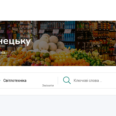
нецьку
іка
Світлотехніка
Змінити