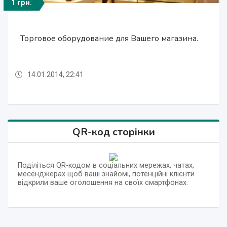
1 грн.
975 грн.
975 грн.
1 грн.
Торговое оборудование для Вашего магазина.
Торговое оборудование для Вашего магазина.
Торговое оборудование - стеллаж эконом
Торговое оборудование - стеллаж эконом
14.01.2014, 22:41
14.01.2014, 22:41
14.01.2014, 22:41
14.01.2014, 22:41
QR-код сторінки
Поділіться QR-кодом в соціальних мережах, чатах,
месенджерах щоб ваші знайомі, потенційні клієнти
відкрили ваше оголошення на своїх смартфонах.