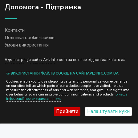
Допомога - Підтримка
Контакти
Політика cookie-файлів
Умови використання
Адміністрація сайту AvizInfo.com.ua не несе відповідальність за
зміст розміщених оголошень.
Ми цінуємо конфіденційність наших користувачів. Ми не передаємо
🍪 ВИКОРИСТАННЯ ФАЙЛІВ COOKIE НА САЙТІAVIZINFO.COM.UA
і не продаємо особисту інформацію зареєстрованих користувачів
AvizInfo.com.ua третім особам. Ми не відповідаємо за правила
Cookies enable you to use shopping carts and to personalize your experience
конфіденційності сайтів на які посилається AvizInfo.com.ua. На
on our sites, tell us which parts of our websites people have visited, help us
деяких сторінках нашого сайту представлена реклама Google
measure the effectiveness of ads and web searches, and give us insights into
Adsense Advertising Network. Щоб дізнатися детальніше про
user behavior so we can improve our communications and products.
Більше
натисніть тут
інформації про використання кук
правила конфіденційності Google
.
Прийняти
Налаштувати куки
AvizInfo.com.ua
©2008-2026,