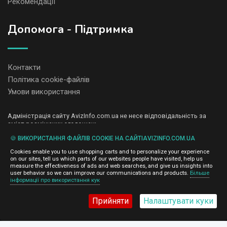
Рекомендації
Допомога - Підтримка
Контакти
Політика cookie-файлів
Умови використання
Адміністрація сайту AvizInfo.com.ua не несе відповідальність за
зміст розміщених оголошень.
Ми цінуємо конфіденційність наших користувачів. Ми не передаємо
🍪 ВИКОРИСТАННЯ ФАЙЛІВ COOKIE НА САЙТІAVIZINFO.COM.UA
і не продаємо особисту інформацію зареєстрованих користувачів
AvizInfo.com.ua третім особам. Ми не відповідаємо за правила
Cookies enable you to use shopping carts and to personalize your experience
конфіденційності сайтів на які посилається AvizInfo.com.ua. На
on our sites, tell us which parts of our websites people have visited, help us
деяких сторінках нашого сайту представлена реклама Google
measure the effectiveness of ads and web searches, and give us insights into
Adsense Advertising Network. Щоб дізнатися детальніше про
user behavior so we can improve our communications and products.
Більше
натисніть тут
інформації про використання кук
правила конфіденційності Google
.
Прийняти
Налаштувати куки
AvizInfo.com.ua
©2008-2026,