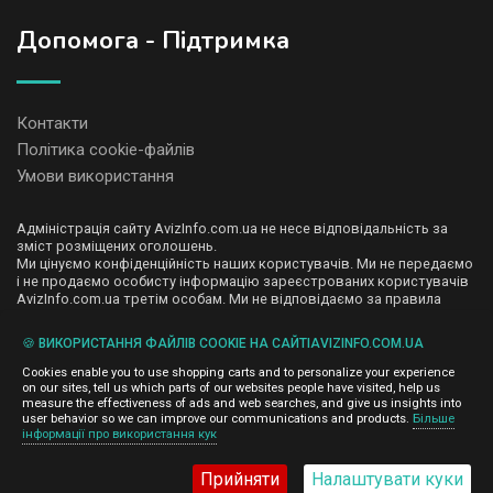
Допомога - Підтримка
Контакти
Політика cookie-файлів
Умови використання
Адміністрація сайту AvizInfo.com.ua не несе відповідальність за
зміст розміщених оголошень.
Ми цінуємо конфіденційність наших користувачів. Ми не передаємо
і не продаємо особисту інформацію зареєстрованих користувачів
AvizInfo.com.ua третім особам. Ми не відповідаємо за правила
конфіденційності сайтів на які посилається AvizInfo.com.ua. На
деяких сторінках нашого сайту представлена реклама Google
🍪 ВИКОРИСТАННЯ ФАЙЛІВ COOKIE НА САЙТІAVIZINFO.COM.UA
Adsense Advertising Network. Щоб дізнатися детальніше про
натисніть тут
правила конфіденційності Google
.
Cookies enable you to use shopping carts and to personalize your experience
on our sites, tell us which parts of our websites people have visited, help us
measure the effectiveness of ads and web searches, and give us insights into
user behavior so we can improve our communications and products.
Більше
інформації про використання кук
AvizInfo.com.ua
©2008-2026,
Прийняти
Налаштувати куки