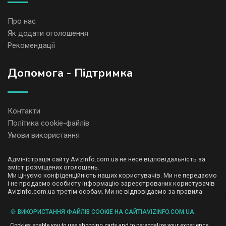
Про нас
Як додати оголошення
Рекомендації
Допомога - Підтримка
Контакти
Політика cookie-файлів
Умови використання
Адміністрація сайту AvizInfo.com.ua не несе відповідальність за
зміст розміщених оголошень.
Ми цінуємо конфіденційність наших користувачів. Ми не передаємо
і не продаємо особисту інформацію зареєстрованих користувачів
AvizInfo.com.ua третім особам. Ми не відповідаємо за правила
конфіденційності сайтів на які посилається AvizInfo.com.ua. На
деяких сторінках нашого сайту представлена реклама Google
🍪 ВИКОРИСТАННЯ ФАЙЛІВ COOKIE НА САЙТІAVIZINFO.COM.UA
Adsense Advertising Network. Щоб дізнатися детальніше про
натисніть тут
правила конфіденційності Google
.
Cookies enable you to use shopping carts and to personalize your experience