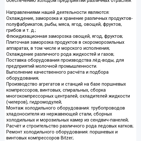
обеспечению холодом предприятий различных отраслей.
Направлениями нашей деятельности являются:
Охлаждение, заморозка и хранение различных продуктов-
полуфабрикатов, рыбы, мяса, ягод, овощей, фруктов,
грибов и т. д.;
Флюидизационная заморозка овощей, ягод, фруктов;
Плиточная заморозка продуктов в скороморозильных
аппаратах, в том числе и морского исполнения;
Охлаждение различного рода жидкостей и газов;
Поставка оборудования производства лёд-воды, для
предприятий молочной промышленности.
Выполнение качественного расчёта и подбора
оборудования;
Производство агрегатов и станций на базе поршневых
компрессоров, винтовых, спиральных, сборка
многокомпрессорных централей, охладителей жидкости
(чилеров), гидромодулей;
Монтаж холодильного оборудования: трубопроводов
хладоносителя из нержавеющей стали, сборных
холодильных и морозильных камер из сендвич-панелей;
Расчёт и строительство различного рода ледовых катков;
Ремонт холодильного оборудования: поршневых и
винтовых компрессоров Bitzer;