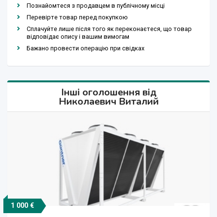
Познайомтеся з продавцем в публічному місці
Перевірте товар перед покупкою
Сплачуйте лише після того як переконаєтеся, що товар
відповідає опису і вашим вимогам
Бажано провести операцію при свідках
Інші оголошення від
Николаевич Виталий
1 000 €
Договірна
Договірна
Договірна
1 000 $
1 000 $
1 000 $
1 000 $
1 000 €
1 000 €
1 $