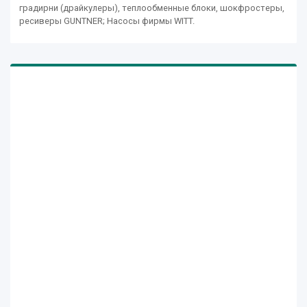
градирни (драйкулеры), теплообменные блоки, шокфростеры,
ресиверы GUNTNER; Насосы фирмы WITT.