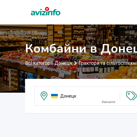
Комбайни в Доне
Всі категорії Донецк
Трактори та сільгосптехн
Донецк
Змінити