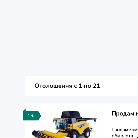
Оголошення
c
1 по 21
Продам к
1 €
Продам комб
обмолота - 