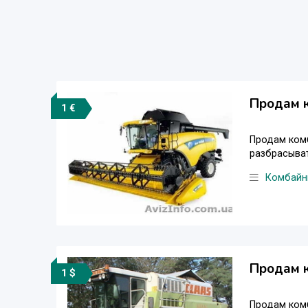
Продам 
1 €
Продам комба
разбрасыват
Комбайн
Продам 
1 $
Продам комб