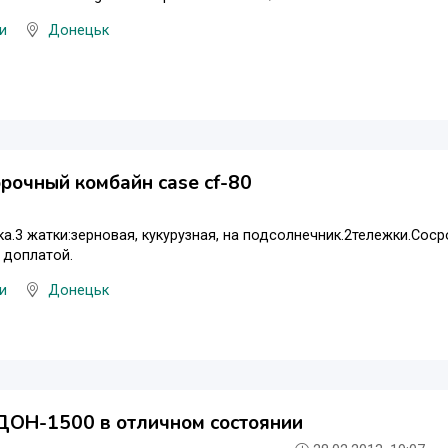
и
Донецьк
рочный комбайн case cf-80
ка.3 жатки:зерновая, кукурузная, на подсолнечник.2тележки.Со
 доплатой.
и
Донецьк
ДОН-1500 в отличном состоянии