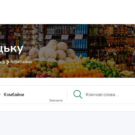
цьку
іка
Комбайни
Комбайни
Змінити