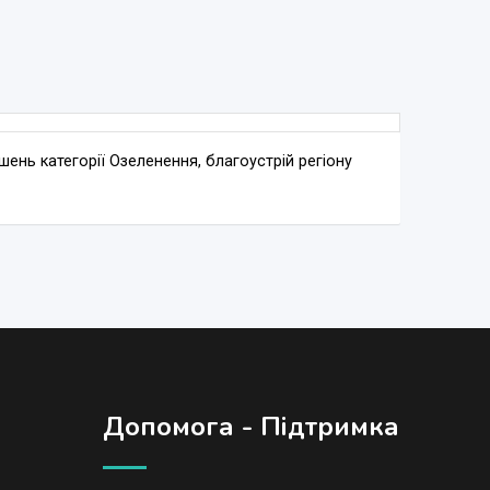
ень категорії Озеленення, благоустрій регіону
Допомога - Підтримка