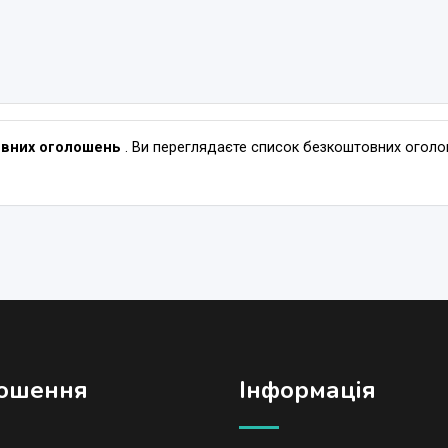
овних оголошень
. Ви переглядаєте список безкоштовних оголош
ошення
Iнформація