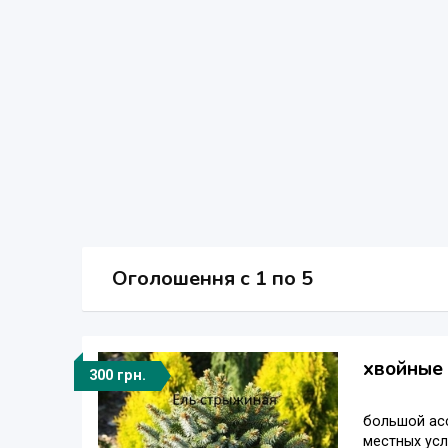
Оголошення
c
1 по 5
хвойные 
300 грн.
большой ас
местных усл