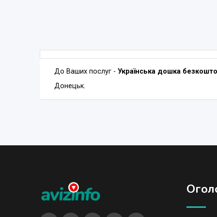
До Ваших послуг -
Українська дошка безкошт
Донецьк.
Огол