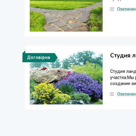
Озеленен
Студия л
Договірна
Студия ланд
участка.Мы 
создание зи
Озеленен