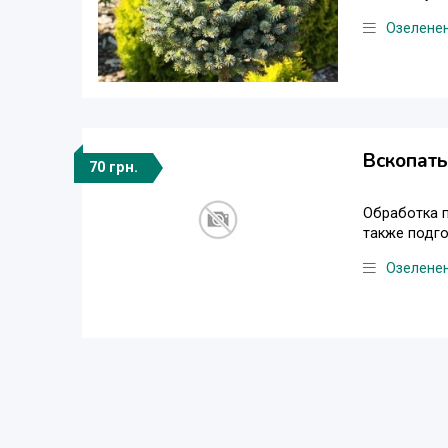
Озеленен
Вскопать
70 грн.
Обработка п
также подго
Озеленен