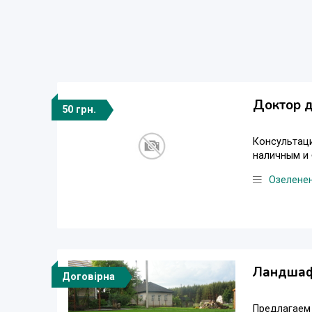
Доктор д
50 грн.
Консультаци
наличным и 
Озеленен
Ландшаф
Договірна
Предлагаем 