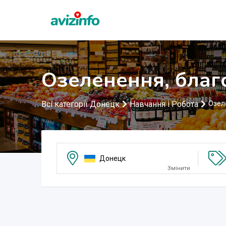
Озеленення, благ
Всі категорії Донецк
Навчання і Робота
Озел
Донецк
Змінити