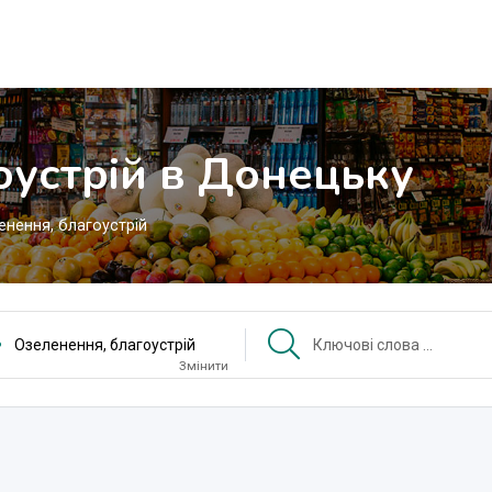
оустрій в Донецьку
енення, благоустрій
Озеленення, благоустрій
Змінити