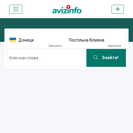
Донецк
Постільна білизна
Змінити
Змінити
Знайти!