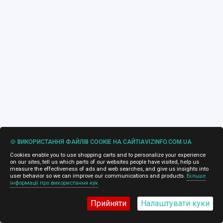
🍪 ВИКОРИСТАННЯ ФАЙЛІВ COOKIE НА САЙТІAVIZINFO.COM.UA
Cookies enable you to use shopping carts and to personalize your experience
on our sites, tell us which parts of our websites people have visited, help us
measure the effectiveness of ads and web searches, and give us insights into
user behavior so we can improve our communications and products.
Більше
інформації про використання кук
Прийняти
Налаштувати куки