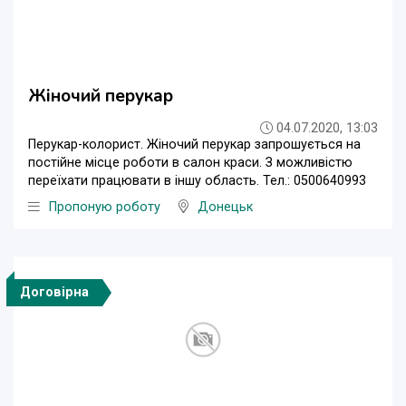
Жіночий перукар
04.07.2020, 13:03
Перукар-колорист. Жіночий перукар запрошується на
постійне місце роботи в салон краси. З можливістю
переїхати працювати в іншу область. Тел.: 0500640993
Пропоную роботу
Донецьк
Договірна