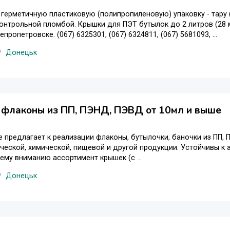
герметичную пластиковую (полипропиленовую) упаковку - тару (ведр
онтрольной пломбой. Крышки для ПЭТ бутылок до 2 литров (28 м
пропетровске. (067) 6325301, (067) 6324811, (067) 5681093, ...
Донецьк
 флаконы из ПП, ПЭНД, ПЭВД от 10мл и выше
 предлагает к реализации флаконы, бутылочки, баночки из ПП, 
еской, химической, пищевой и другой продукции. Устойчивы к
ему вниманию ассортимент крышек (с ...
Донецьк