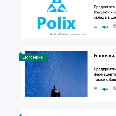
Предлагаем 
крышкой и к
склада в Дне
Тара
Баночки,
Договірна
Предприятие
фармацевтич
Также к Ваш
Тара