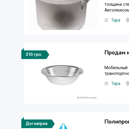
толщина стен
Автолюксом
Тара
Продам м
210 грн.
Мобильный т
транспортно
Тара
Полипроп
Договірна