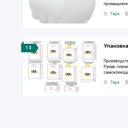
промышленно
Тара
Упаковка
1 $
Производств
Рукав, плен
самоклеющий
Тара