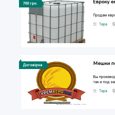
Евроку е
700 грн.
Продам евро
Тара
Мешки п
Договірна
Вы производ
так и под з
Тара