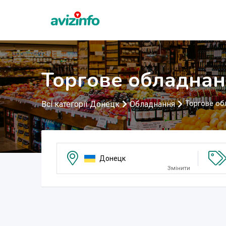
Торгове обладнан
Всі категорії Донецк
Обладнання
Торгове об
Донецк
Змінити