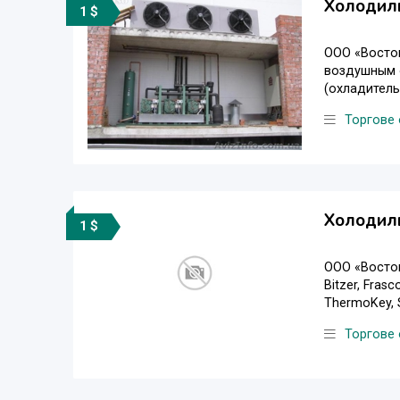
Холодил
1 $
ООО «Восток
воздушным 
(охладитель/
Торгове
Холодил
1 $
ООО «Восто
Bitzer, Fras
ThermoKey, S
Торгове