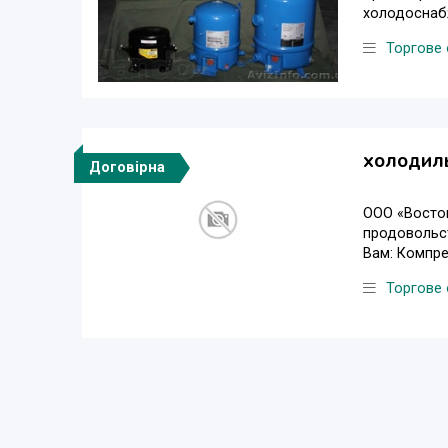
холодоснабж
Торгове
холодил
Договірна
ООО «Восто
продовольс
Вам: Компре
Торгове