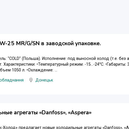
W-25 MR/G/SN в заводской упаковке.
ль: "COLD" (Польша). Исполнение: под выносной холод (т.е. без аг
. Характеристики: •Температурный режим: -15...-24°С. •Габариты:
бъем 1050 л. •Охлаждение: ...
 обладнання
Донецьк
ные агрегаты «Danfoss», «Aspera»
-Холод» предлагает новые холодильные агрегаты «Danfoss», «As