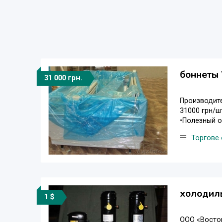
боннеты 
31 000 грн.
Производите
31000 грн/шт
•Полезный о
Торгове
холодиль
1 $
ООО «Восток