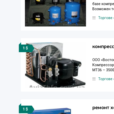
базе компре
Возможен то
Торгове
компресс
1 $
ООО «Восток
Компрессор 
MT36 – 3500
Торгове
ремонт 
1 $