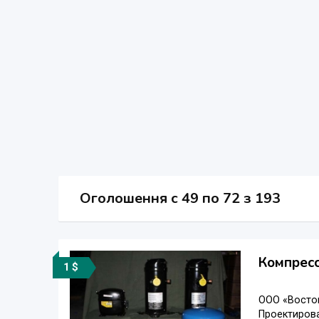
Оголошення
c
49 по 72 з 193
Компресс
1 $
ООО «Восто
Проектирова