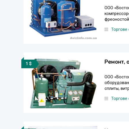
ООО «Восток
компрессоро
фреоностой
Торгове
Ремонт, 
1 $
ООО «Восток
оборудовани
сплиты, витр
Торгове