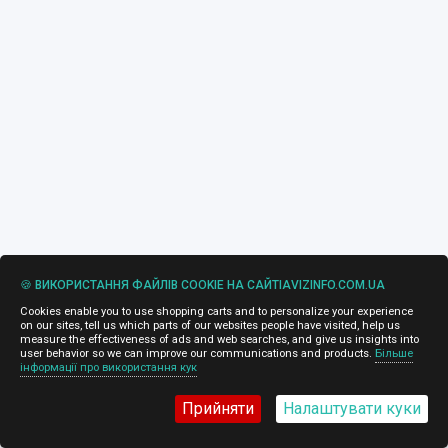
🍪 ВИКОРИСТАННЯ ФАЙЛІВ COOKIE НА САЙТІAVIZINFO.COM.UA
Cookies enable you to use shopping carts and to personalize your experience
on our sites, tell us which parts of our websites people have visited, help us
measure the effectiveness of ads and web searches, and give us insights into
user behavior so we can improve our communications and products.
Більше
інформації про використання кук
Прийняти
Налаштувати куки