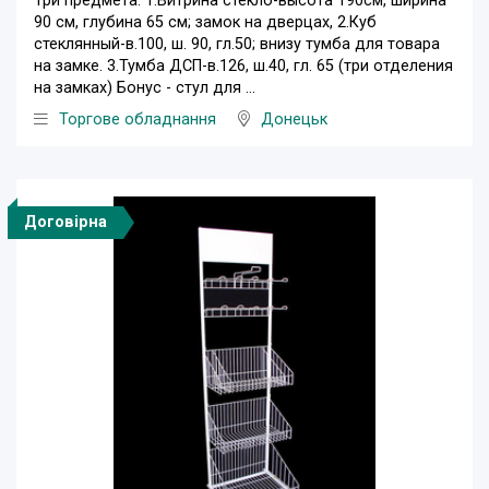
Три предмета. 1.Витрина стекло-высота 190см, ширина
90 см, глубина 65 см; замок на дверцах, 2.Куб
стеклянный-в.100, ш. 90, гл.50; внизу тумба для товара
на замке. 3.Тумба ДСП-в.126, ш.40, гл. 65 (три отделения
на замках) Бонус - стул для ...
Торгове обладнання
Донецьк
Договірна