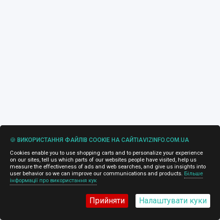
🍪 ВИКОРИСТАННЯ ФАЙЛІВ COOKIE НА САЙТІAVIZINFO.COM.UA
Cookies enable you to use shopping carts and to personalize your experience
on our sites, tell us which parts of our websites people have visited, help us
measure the effectiveness of ads and web searches, and give us insights into
user behavior so we can improve our communications and products.
Більше
інформації про використання кук
Прийняти
Налаштувати куки