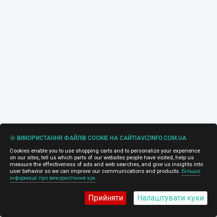
🍪 ВИКОРИСТАННЯ ФАЙЛІВ COOKIE НА САЙТІAVIZINFO.COM.UA
Cookies enable you to use shopping carts and to personalize your experience
on our sites, tell us which parts of our websites people have visited, help us
measure the effectiveness of ads and web searches, and give us insights into
user behavior so we can improve our communications and products.
Більше
інформації про використання кук
Прийняти
Налаштувати куки
1-24
25-48
49-72
73-96