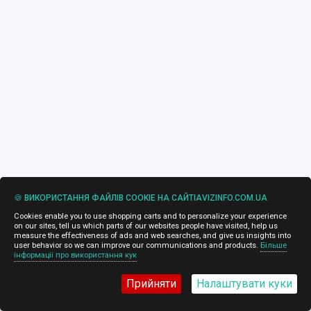
🍪 ВИКОРИСТАННЯ ФАЙЛІВ COOKIE НА САЙТІAVIZINFO.COM.UA
Cookies enable you to use shopping carts and to personalize your experience
on our sites, tell us which parts of our websites people have visited, help us
measure the effectiveness of ads and web searches, and give us insights into
user behavior so we can improve our communications and products.
Більше
інформації про використання кук
Прийняти
Налаштувати куки