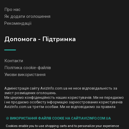
Про нас
Як додати оголошення
Рекомендації
Допомога - Підтримка
Контакти
Політика cookie-файлів
Умови використання
Адміністрація сайту AvizInfo.com.ua не несе відповідальність за
зміст розміщених оголошень.
Ми цінуємо конфіденційність наших користувачів. Ми не передаємо
і не продаємо особисту інформацію зареєстрованих користувачів
AvizInfo.com.ua третім особам. Ми не відповідаємо за правила
конфіденційності сайтів на які посилається AvizInfo.com.ua. На
деяких сторінках нашого сайту представлена реклама Google
🍪 ВИКОРИСТАННЯ ФАЙЛІВ COOKIE НА САЙТІAVIZINFO.COM.UA
Adsense Advertising Network. Щоб дізнатися детальніше про
натисніть тут
правила конфіденційності Google
.
Cookies enable you to use shopping carts and to personalize your experience