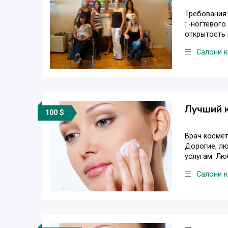
Требования:
: -ногтевог
открытость в
Салони к
Лучший 
100 $
Врач космет
Дорогие, лю
услугам. Люб
Салони к