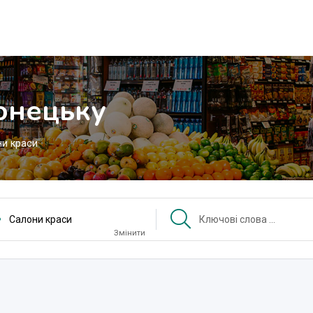
онецьку
и краси
Салони краси
Змінити