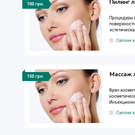
Пилинг 
100 грн.
Процедуры п
поверхностн
эстетическа
Салони к
Массаж 
150 грн.
Врач космет
косметическ
Инъекционна
Салони к