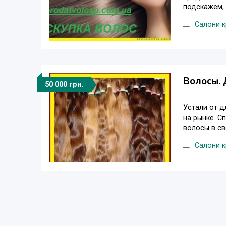
подскажем, 
Салони к
Волосы. 
50 000 грн.
Устали от д
на рынке. С
волосы в сво
Салони к