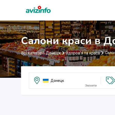
Салони краси в Д
Всі категорії Донецк
Здоров'я та краса
Салон
Донецк
Змінити