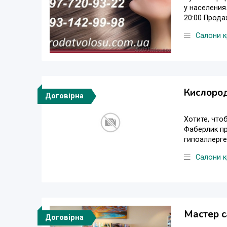
у населения
20:00 Прода
Салони к
Кислоро
Договірна
Хотите, чт
Фаберлик пр
гипоаллерге
Салони к
Мастер с
Договірна