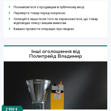
Познайомтеся з продавцем в публічному місці
Перевірте товар перед покупкою
Сплачуйте лише після того як переконаєтеся, що товар
відповідає опису і вашим вимогам
Бажано провести операцію при свідках
Інші оголошення від
Политрейд Владимир
2 950 €
37 000 €
10 340 €
37 000 €
5 820 €
2 950 €
5 850 €
5 820 €