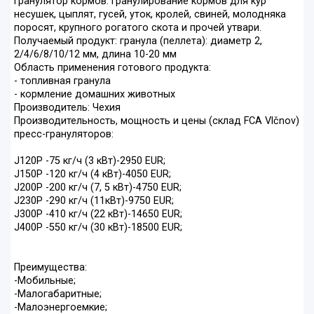
Гранулятор кормов. Гранулирование кормов для кур
несушек, цыплят, гусей, уток, кролей, свиней, молодняка
поросят, крупного рогатого скота и прочей утвари.
Получаемый продукт: гранула (пеллета): диаметр 2,
2/4/6/8/10/12 мм, длина 10-20 мм
Область применения готового продукта:
- топливная гранула
- кормление домашних животных
Производитель: Чехия
Производительность, мощность и цены (склад FCA Vlčnov)
пресс-грануляторов:
J120P -75 кг/ч (3 кВт)-2950 EUR;
J150P -120 кг/ч (4 кВт)-4050 EUR;
J200P -200 кг/ч (7, 5 кВт)-4750 EUR;
J230P -290 кг/ч (11кВт)-9750 EUR;
J300P -410 кг/ч (22 кВт)-14650 EUR;
J400P -550 кг/ч (30 кВт)-18500 EUR;
Преимущества:
-Мобильные;
-Малогабаритные;
-Малоэнергоемкие;