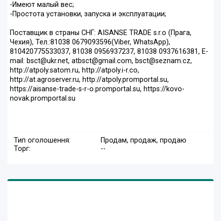
-Имеют малый вес;
-Простота установки, запуска и эксплуатации;
Поставщик в страны СНГ: AISANSE TRADE s.r.o (Прага,
Чехия), Тел.:81038 0679093596(Viber, WhatsApp),
810420775533037, 81038 0956937237, 81038 0937616381, E-
mail: bsct@ukr.net, atbsct@gmail.com, bsct@seznam.cz,
http://atpoly.satom.ru, http://atpoly.i-r.co,
http://at.agroserver.ru, http://atpoly.promportal.su,
https://aisanse-trade-s-r-o.promportal.su, https://kovo-
novak.promportal.su
Тип оголошення:
Продам, продаж, продаю
Торг:
--