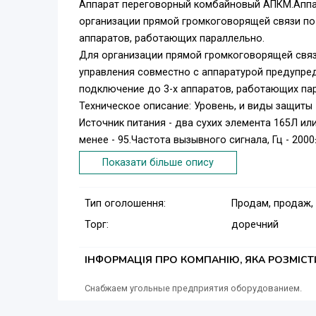
Аппарат переговорный комбайновый АПКМ.Аппар
организации прямой громкоговорящей связи п
аппаратов, работающих параллельно.
Для организации прямой громкоговорящей связ
управления совместно с аппаратурой предупре
подключение до 3-х аппаратов, работающих па
Техническое описание: Уровень, и виды защиты -
Источник питания - два сухих элемента 165Л ил
менее - 95.Частота вызывного сигнала, Гц - 2000
275x144x188.
Показати більше опису
Разрешение Госнодзорохрантруда Украины M 690
Есть в наличии комплект из двух аппаратов с 
Тип оголошення:
Продам, продаж,
состояние - идеальное.Цена за один аппарат = 17
Торг:
доречний
ІНФОРМАЦІЯ ПРО КОМПАНІЮ, ЯКА РОЗМІС
Снабжаем угольные предприятия оборудованием.