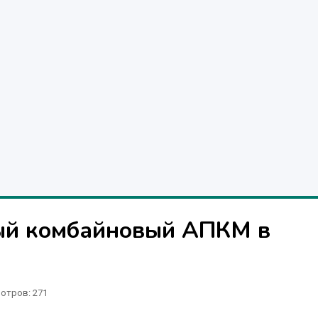
ый комбайновый АПКМ в
отров
: 271