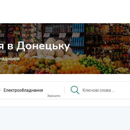
я в Донецьку
ладнання
Електрообладнання
Змінити