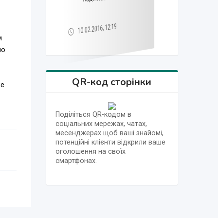
10.02.2016, 12:19
10.02.2016, 12:19
10.02.2016, 12:20
10.02.2016, 12:20
10.02.2016, 12:20
м
но
QR-код сторінки
не
Поділіться QR-кодом в
соціальних мережах, чатах,
месенджерах щоб ваші знайомі,
потенційні клієнти відкрили ваше
оголошення на своїх
смартфонах.