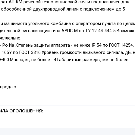
ат АП-КМ речевой технологической связи предназначен:для
о обособленной двухпроводной линии с подключением до 5
и машиниста угольного комбайна с оператором пункта по цепя
дительной сигнализации типа АУПС-М по ТУ 12-44-444-5.Возмож
раллельно.
 Ро Иа .Степень защиты аппарата - не ниже IP 54 по ГОСТ 14254.
и 165У по ГОСТ 3316.Уровень громкости вызывного сигнала, дБ, 
±400.Масса, кг, не более - 4.Габаритные размеры, мм не более -
.04.30-29.52.1
аккумуляторными батареями, - которые даже можно заражать
 продаю
00 гривен, - за комплект из дух аппаратов = 3400 гривен.
ТИЛА ОГОЛОШЕННЯ: