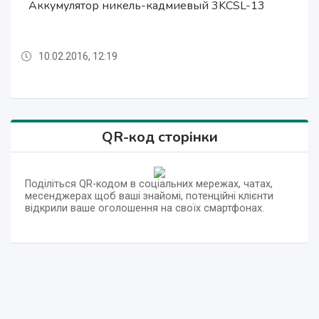
Аккумулятор никель-кадмиевый 3KCSL-13
Аппарат переговорный комбайновый АПКМ
Аккумулятор никель-кадмиевый 3KCSL-13
Шаль ручной работы вязанная крючком.
Шаль ручной работы вязанная крючком.
10.02.2016, 12:19
10.02.2016, 12:19
10.02.2016, 12:20
10.02.2016, 12:20
10.02.2016, 12:20
QR-код сторінки
Поділіться QR-кодом в соціальних мережах, чатах,
месенджерах щоб ваші знайомі, потенційні клієнти
відкрили ваше оголошення на своїх смартфонах.