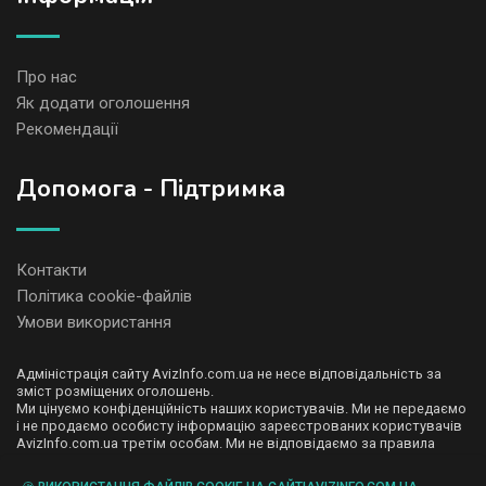
Про нас
Як додати оголошення
Рекомендації
Допомога - Підтримка
Контакти
Політика cookie-файлів
Умови використання
Адміністрація сайту AvizInfo.com.ua не несе відповідальність за
зміст розміщених оголошень.
Ми цінуємо конфіденційність наших користувачів. Ми не передаємо
і не продаємо особисту інформацію зареєстрованих користувачів
AvizInfo.com.ua третім особам. Ми не відповідаємо за правила
конфіденційності сайтів на які посилається AvizInfo.com.ua. На
деяких сторінках нашого сайту представлена реклама Google