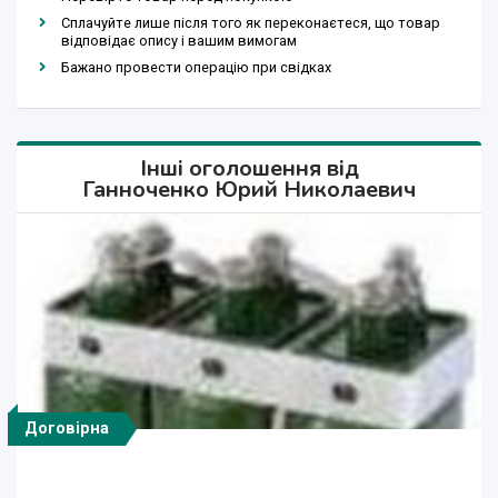
Сплачуйте лише після того як переконаєтеся, що товар
відповідає опису і вашим вимогам
Бажано провести операцію при свідках
Інші оголошення від
Ганноченко Юрий Николаевич
Договірна
Договірна
1 500 грн.
200 грн.
200 грн.