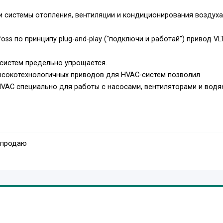
 системы отопления, вентиляции и кондиционирования воздуха
ss по принципу plug-and-play ("подключи и работай") привод V
 систем предельно упрощается.
ысокотехнологичных приводов для HVAC-систем позволил
HVAC специально для работы с насосами, вентиляторами и вод
ами HVAC.
 продаю