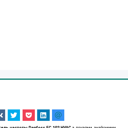
ель частоты Danfoss FC 102 HVAC
з друзями, знайомими,