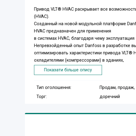
Привод VLT® HVAC раскрывает все возможности
(HVAC).
Созданный на новой модульной платформе Danfo
HVAC предназначен для применения
в системах HVAC, благодаря чему эксплуатация
Непревзойденный опыт Danfoss в разработке в
оптимизировать характеристики привода VLT® 
охладителями (компрессорами) в зданиях,
оборудованных усовершенствованными систем
Показати більше опису
Диапазон
1, 1 – 45 кВт (200 – 240 В)
Тип оголошення:
Продам, продаж,
1, 1 – 450 кВт (380 – 480 В)
Торг:
доречний
1, 1 – 7, 5 кВт (525 – 600 В)