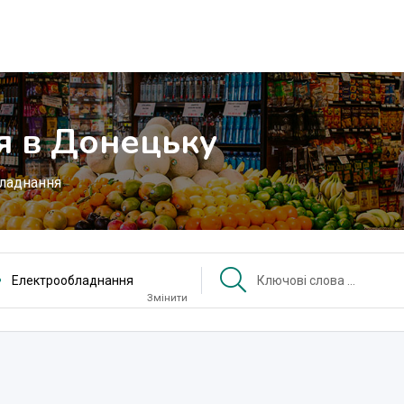
я в Донецьку
ладнання
Електрообладнання
Змінити