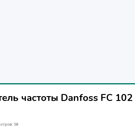
ель частоты Danfoss FC 102
отров
: 58