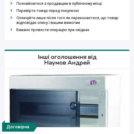
Познайомтеся з продавцем в публічному місці
Перевірте товар перед покупкою
Сплачуйте лише після того як переконаєтеся, що товар
відповідає опису і вашим вимогам
Бажано провести операцію при свідках
Інші оголошення від
Наумов Андрей
Договірна
Договірна
Договірна
Договірна
Договірна
Договірна
Договірна
Договірна
Договірна
Договірна
Договірна
Договірна