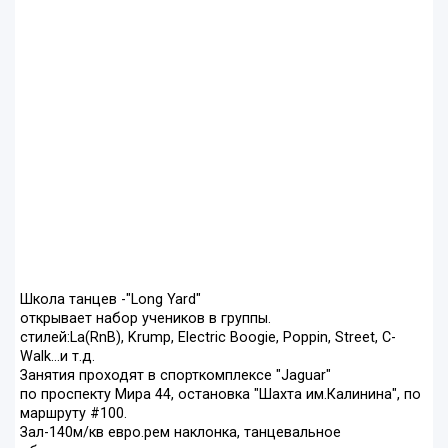
Школа танцев -"Long Yard"
открывает набор учеников в группы.
стилей:La(RnB), Krump, Electric Boogie, Poppin, Street, C-
Walk...и т.д.
Занятия проходят в спорткомплексе "Jaguar"
по проспекту Мира 44, остановка "Шахта им.Калинина", по
маршруту #100.
Зал-140м/кв евро.рем наклонка, танцевальное