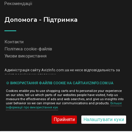
Рекомендації
Допомога - Підтримка
Контакти
Політика cookie-файлів
Умови використання
Адміністрація сайту AvizInfo.com.ua не несе відповідальність за
зміст розміщених оголошень.
Ми цінуємо конфіденційність наших користувачів. Ми не передаємо
🍪 ВИКОРИСТАННЯ ФАЙЛІВ COOKIE НА САЙТІAVIZINFO.COM.UA
і не продаємо особисту інформацію зареєстрованих користувачів
AvizInfo.com.ua третім особам. Ми не відповідаємо за правила
Cookies enable you to use shopping carts and to personalize your experience
конфіденційності сайтів на які посилається AvizInfo.com.ua. На
on our sites, tell us which parts of our websites people have visited, help us
деяких сторінках нашого сайту представлена реклама Google
measure the effectiveness of ads and web searches, and give us insights into
Adsense Advertising Network. Щоб дізнатися детальніше про
user behavior so we can improve our communications and products.
Більше
натисніть тут
інформації про використання кук
правила конфіденційності Google
.
Прийняти
Налаштувати куки