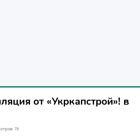
яция от «Укркапстрой»! в
отров
: 73