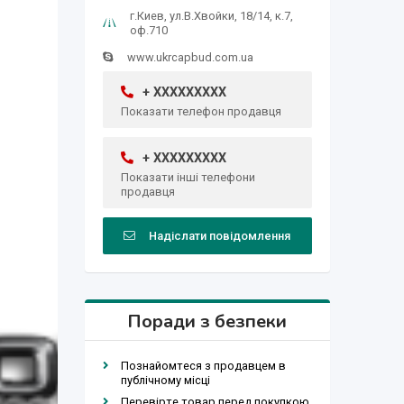
г.Киев, ул.В.Хвойки, 18/14, к.7,
оф.710
www.ukrcapbud.com.ua
+ XXXXXXXXX
Показати телефон продавця
+ XXXXXXXXX
Показати інші телефони
продавця
Надіслати повідомлення
Поради з безпеки
Познайомтеся з продавцем в
публічному місці
Перевірте товар перед покупкою