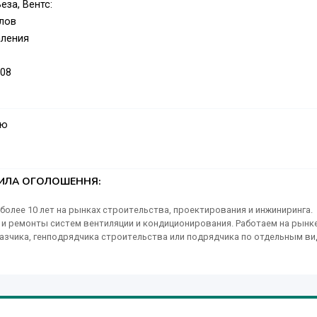
за, Вентс:
алов
аления
008
ую
ТИЛА ОГОЛОШЕННЯ:
лее 10 лет на рынках строительства, проектирования и инжиниринга.
и ремонты систем вентиляции и кондиционирования. Работаем на рынк
аказчика, генподрядчика строительства или подрядчика по отдельным в
ов, поэтому за каждый этап работ отвечает своя служба, отдел,
и проводить работы, не нарушая технологии производства. Основными
е строительство зданий и сооружений (Капитальное строительство,
 фундаментов всех типов - Кровельные работы - Фасадные работы - Мон
редств измерения - Металлоконструкции, усиление несущих и ненесущих 