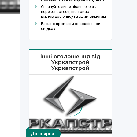
Сплачуйте лише після того як
переконаєтеся, що товар
відповідає опису і вашим вимогам
Бажано провести операцію при
свідках
Інші оголошення від
Укркапстрой
Укркапстрой
Договірна
Договірна
Договірна
Договірна
Договірна
Договірна
Договірна
Договірна
Договірна