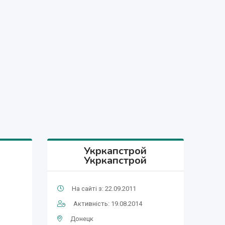
Укркапстрой
Укркапстрой
На сайті з: 22.09.2011
Активність: 19.08.2014
Донецк