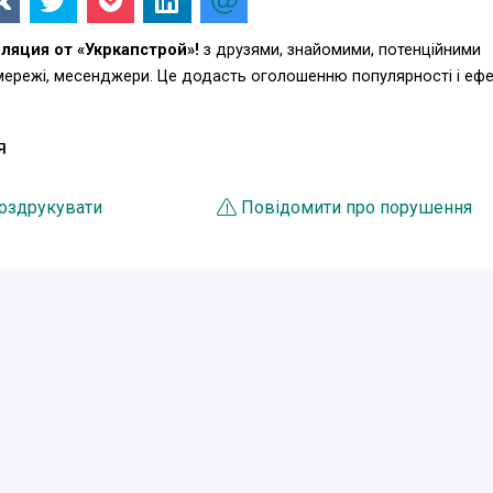
яция от «Укркапстрой»!
з друзями, знайомими, потенційними
 мережі, месенджери. Це додасть оголошенню популярності і еф
Я
оздрукувати
Повідомити про порушення