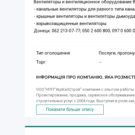
Вентиляторы и вентиляционное оборудование Ве
- канальные вентиляторы для разного типа кан
- крышные вентиляторы и вентиляторы дымоуд
- взрывозащищенные вентиляторы
Донецк: 062 213-07-77; 050 2 600 800; 097 0 600 
Тип оголошення:
Послуги, пропон
Торг:
--
ІНФОРМАЦІЯ ПРО КОМПАНІЮ, ЯКА РОЗМІС
ООО"НПП"УкрКапСтрой" компания с опытом работы бо
Проектирование, продажа, сервисное обслуживание 
строительных услуг с 2004 года. Выступая в роли з
работам, мы ценим время Заказчика и наших партнер
Показати більше опису
специалист, что позволяет нам в оптимальные срок
видами деятельности предприятия являются: - Обще
работы по реконструкции и ремонту); - Устройство
внутренних инженерных сетей, систем, приборов и с