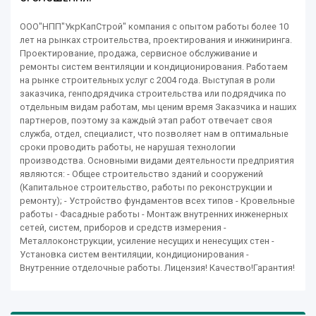
ООО"НПП"УкрКапСтрой" компания с опытом работы более 10
лет на рынках строительства, проектирования и инжиниринга.
Проектирование, продажа, сервисное обслуживание и
ремонты систем вентиляции и кондиционирования. Работаем
на рынке строительных услуг с 2004 года. Выступая в роли
заказчика, генподрядчика строительства или подрядчика по
отдельным видам работам, мы ценим время Заказчика и наших
партнеров, поэтому за каждый этап работ отвечает своя
служба, отдел, специалист, что позволяет нам в оптимальные
сроки проводить работы, не нарушая технологии
производства. Основными видами деятельности предприятия
являются: - Общее строительство зданий и сооружений
(Капитальное строительство, работы по реконструкции и
ремонту); - Устройство фундаментов всех типов - Кровельные
работы - Фасадные работы - Монтаж внутренних инженерных
сетей, систем, приборов и средств измерения -
Металлоконструкции, усиление несущих и ненесущих стен -
Установка систем вентиляции, кондиционирования -
Внутренние отделочные работы. Лицензия! Качество!Гарантия!