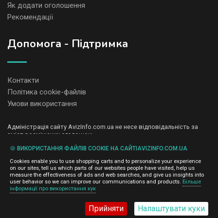
Як додати оголошення
Рекомендації
Допомога - Підтримка
Контакти
Політика cookie-файлів
Умови використання
Адміністрація сайту AvizInfo.com.ua не несе відповідальність за
зміст розміщених оголошень.
Ми цінуємо конфіденційність наших користувачів. Ми не передаємо
🍪 ВИКОРИСТАННЯ ФАЙЛІВ COOKIE НА САЙТІAVIZINFO.COM.UA
і не продаємо особисту інформацію зареєстрованих користувачів
AvizInfo.com.ua третім особам. Ми не відповідаємо за правила
Cookies enable you to use shopping carts and to personalize your experience
конфіденційності сайтів на які посилається AvizInfo.com.ua. На
on our sites, tell us which parts of our websites people have visited, help us
деяких сторінках нашого сайту представлена реклама Google
measure the effectiveness of ads and web searches, and give us insights into
Adsense Advertising Network. Щоб дізнатися детальніше про
user behavior so we can improve our communications and products.
Більше
натисніть тут
інформації про використання кук
правила конфіденційності Google
.
Прийняти
Налаштувати куки