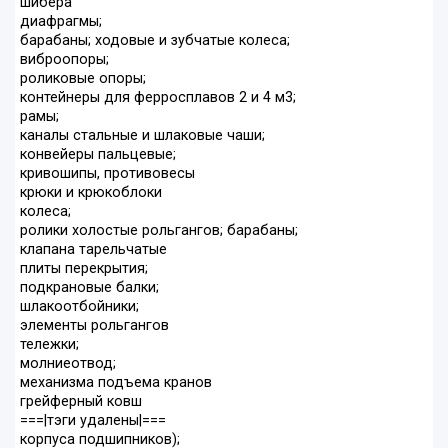
шибера
диафрагмы;
барабаны; ходовые и зубчатые колеса;
виброопоры;
роликовые опоры;
контейнеры для ферросплавов 2 и 4 м3;
рамы;
каналы стальные и шлаковые чаши;
конвейеры пальцевые;
кривошипы, противовесы
крюки и крюкоблоки
колеса;
ролики холостые рольгангов; барабаны;
клапана тарельчатые
плиты перекрытия;
подкрановые балки;
шлакоотбойники;
элементы рольгангов
тележки;
молниеотвод;
механизма подъема кранов
грейферный ковш
===|тэги удалены|===
корпуса подшипников);