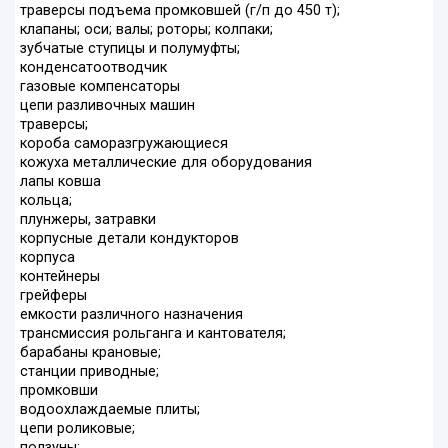
траверсы подъема промковшей (г/п до 450 т);
клапаны; оси; валы; роторы; колпаки;
зубчатые ступицы и полумуфты;
конденсатоотводчик
газовые компенсаторы
цепи разливочных машин
траверсы;
короба саморазгружающиеся
кожуха металлические для оборудования
лапы ковша
кольца;
плунжеры, затравки
корпусные детали кондукторов
корпуса
контейнеры
грейферы
емкости различного назначения
трансмиссия рольганга и кантователя;
барабаны крановые;
станции приводные;
промковши
водоохлаждаемые плиты;
цепи роликовые;
ползуны;