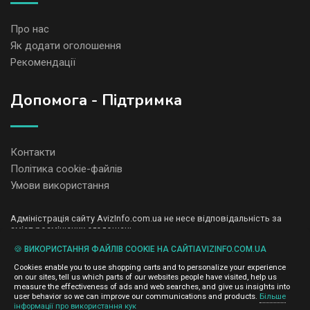
Про нас
Як додати оголошення
Рекомендації
Допомога - Підтримка
Контакти
Політика cookie-файлів
Умови використання
Адміністрація сайту AvizInfo.com.ua не несе відповідальність за
зміст розміщених оголошень.
Ми цінуємо конфіденційність наших користувачів. Ми не передаємо
🍪 ВИКОРИСТАННЯ ФАЙЛІВ COOKIE НА САЙТІAVIZINFO.COM.UA
і не продаємо особисту інформацію зареєстрованих користувачів
AvizInfo.com.ua третім особам. Ми не відповідаємо за правила
Cookies enable you to use shopping carts and to personalize your experience
конфіденційності сайтів на які посилається AvizInfo.com.ua. На
on our sites, tell us which parts of our websites people have visited, help us
деяких сторінках нашого сайту представлена реклама Google
measure the effectiveness of ads and web searches, and give us insights into
Adsense Advertising Network. Щоб дізнатися детальніше про
user behavior so we can improve our communications and products.
Більше
натисніть тут
інформації про використання кук
правила конфіденційності Google
.