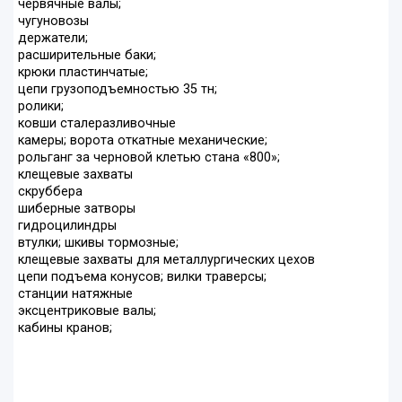
червячные валы;
чугуновозы
держатели;
расширительные баки;
крюки пластинчатые;
цепи грузоподъемностью 35 тн;
ролики;
ковши сталеразливочные
камеры; ворота откатные механические;
рольганг за черновой клетью стана «800»;
клещевые захваты
скруббера
шиберные затворы
гидроцилиндры
втулки; шкивы тормозные;
клещевые захваты для металлургических цехов
цепи подъема конусов; вилки траверсы;
станции натяжные
эксцентриковые валы;
кабины кранов;