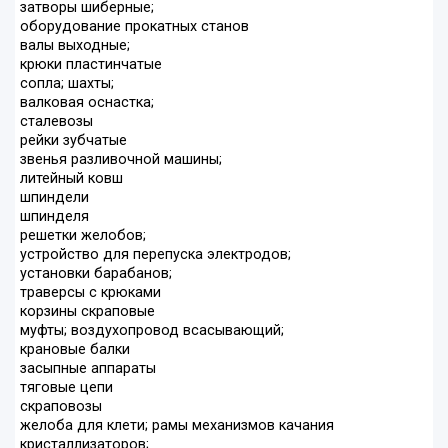
затворы шиберные;
оборудование прокатных станов
валы выходные;
крюки пластинчатые
сопла; шахты;
валковая оснастка;
cталевозы
рейки зубчатые
звенья разливочной машины;
литейный ковш
шпиндели
шпинделя
решетки желобов;
устройство для перепуска электродов;
установки барабанов;
траверсы с крюками
корзины скраповые
муфты; воздухопровод всасывающий;
крановые балки
засыпные аппараты
тяговые цепи
скраповозы
желоба для клети; рамы механизмов качания
кристаллизаторов;