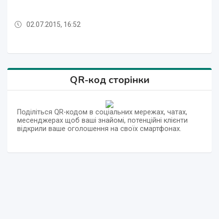
02.07.2015, 16:52
02.07.2015, 16:52
02.07.2015, 16:52
02.07.2015, 16:52
02.07.2015, 16:52
QR-код сторінки
Поділіться QR-кодом в соціальних мережах, чатах,
месенджерах щоб ваші знайомі, потенційні клієнти
відкрили ваше оголошення на своїх смартфонах.