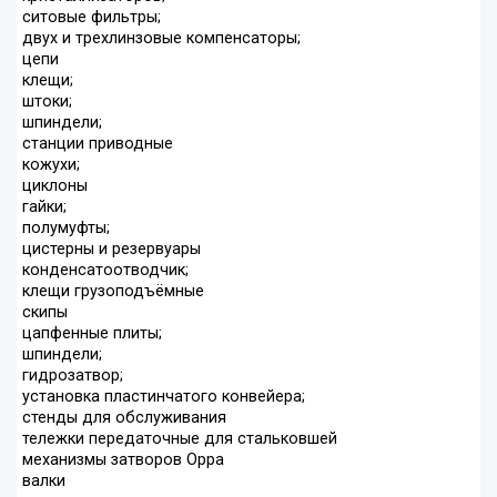
ситовые фильтры;
двух и трехлинзовые компенсаторы;
цепи
клещи;
штоки;
шпиндели;
станции приводные
кожухи;
циклоны
гайки;
полумуфты;
цистерны и резервуары
конденсатоотводчик;
клещи грузоподъёмные
скипы
цапфенные плиты;
шпиндели;
гидрозатвор;
установка пластинчатого конвейера;
стенды для обслуживания
тележки передаточные для стальковшей
механизмы затворов Орра
валки