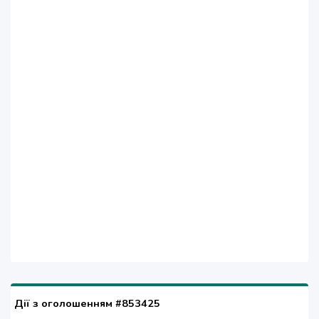
Дії з оголошенням #853425