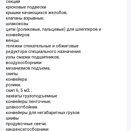
секций
крюковые подвески
крышки качающихся желобов;
клапаны взрывные;
шлаковозы
цепи (роликовые, пальцевые) для шлепперов и
конвейеров
венцы;
тележки спекательные и обжиговые
редуктора специального назначения
узлы смазки подшипников;
воздухосборники
механизмов подъема,
скипы
конвейера
ролики;
скип 6, 5 м3; ;
захваты грузоподъёмные
конвейеры ленточные;
шлакоотбойник
конвейеры для негабаритных грузов
шкивы
продувочные свечи;
канденсатосборники