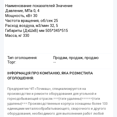
Наименование показателей Значение
Давление, МПа 0, 4
Мощность, кВт 30
Частота вращения, об/сек 25
Расход воздуха, м3/мин 32, 5
Габариты (ДхШхВ) мм 505*345*515
Масса, кг 330
Тип оголошення:
Продам, продаж, продаю
Торг:
--
ІНФОРМАЦІЯ ПРО КОМПАНІЮ, ЯКА РОЗМІСТИЛА
ОГОЛОШЕННЯ:
Предприятие ЧП «Точмаш», специализируется на
производстве и ремонте оборудования для угольной и
горнодобывающей отрасли.===|тэги удалены|======|тэги
удалены|=== Производственные корпуса оснащены более 133
единицами металлообрабатывающего, сварочного и другого
оборудования, необходимого для выполнения работ любой