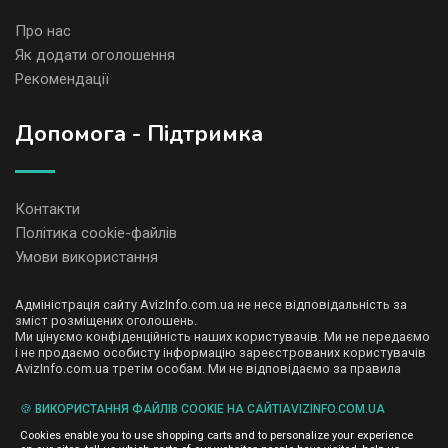
Про нас
Як додати оголошення
Рекомендації
Допомога - Підтримка
Контакти
Політика cookie-файлів
Умови використання
Адміністрація сайту AvizInfo.com.ua не несе відповідальність за
зміст розміщених оголошень.
Ми цінуємо конфіденційність наших користувачів. Ми не передаємо
і не продаємо особисту інформацію зареєстрованих користувачів
AvizInfo.com.ua третім особам. Ми не відповідаємо за правила
конфіденційності сайтів на які посилається AvizInfo.com.ua. На
деяких сторінках нашого сайту представлена реклама Google
🍪 ВИКОРИСТАННЯ ФАЙЛІВ COOKIE НА САЙТІAVIZINFO.COM.UA
Adsense Advertising Network. Щоб дізнатися детальніше про
натисніть тут
правила конфіденційності Google
.
Cookies enable you to use shopping carts and to personalize your experience