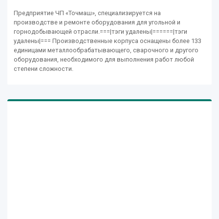
Предприятие ЧП «Точмаш», специализируется на
производстве и ремонте оборудования для угольной и
горнодобывающей отрасли.===|тэги удалены|======|тэги
удалены|=== Производственные корпуса оснащены более 133
единицами металлообрабатывающего, сварочного и другого
оборудования, необходимого для выполнения работ любой
степени сложности.