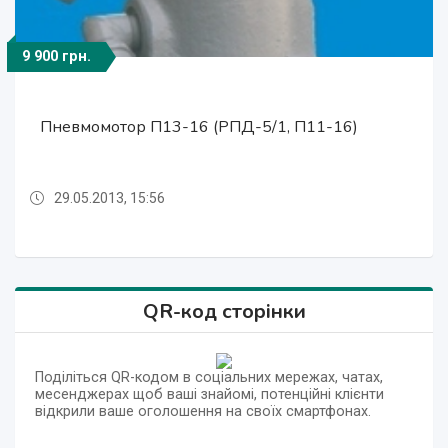
9 900 грн.
32 000 грн.
28 000 грн.
57 000 грн.
18 000 грн.
37 000 грн.
32 000 грн.
28 000 грн.
Пневмомотор 1К45МФ (МЛ)
Пневмомотор К11МФ (МЛ)
Пневмомотор 1К30МФ
Пневмомотор 2К18МЛ
Пневмомотор 2К18МЛ
Пневмомотор К30МФ
Пневмомотор К30МФ
Пневмомотор П13-16 (РПД-5/1, П11-16)
29.05.2013, 15:56
29.05.2013, 15:56
29.05.2013, 15:57
29.05.2013, 15:57
29.05.2013, 15:56
29.05.2013, 15:56
29.05.2013, 15:56
29.05.2013, 15:57
QR-код сторінки
Поділіться QR-кодом в соціальних мережах, чатах,
месенджерах щоб ваші знайомі, потенційні клієнти
відкрили ваше оголошення на своїх смартфонах.