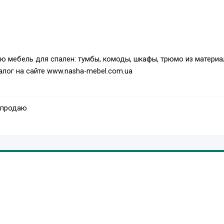
ую мебель для спален: тумбы, комоды, шкафы, трюмо из матери
алог на сайте www.nasha-mebel.com.ua
 продаю