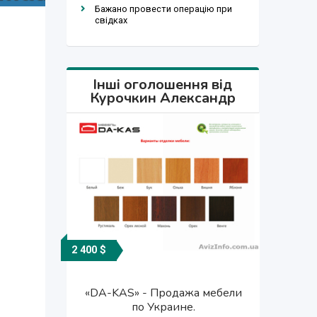
Бажано провести операцію при
свідках
Інші оголошення від
Курочкин Александр
2 400 $
1 500 грн.
1 500 грн.
2 400 $
«DA-KAS» - Продажа мебели
«DA-KAS» - Продажа мебели
«DA-KAS» - Продажа
«DA-KAS» - Продажа
кроватей, мебели.
кроватей, мебели.
по Украине.
по Украине.