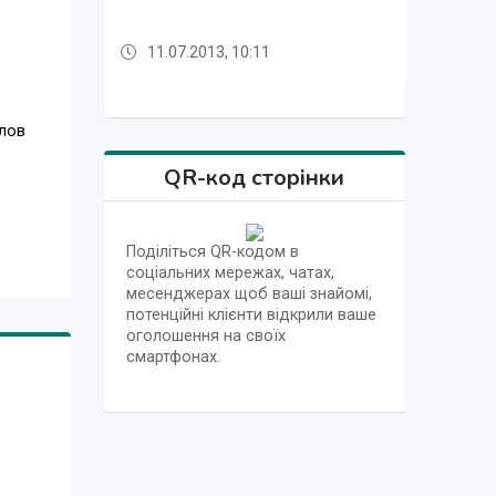
11.07.2013, 10:11
09.07.2012, 08:19
11.07.2013, 10:11
09.07.2012, 08:19
алов
QR-код сторінки
Поділіться QR-кодом в
соціальних мережах, чатах,
месенджерах щоб ваші знайомі,
потенційні клієнти відкрили ваше
оголошення на своїх
смартфонах.