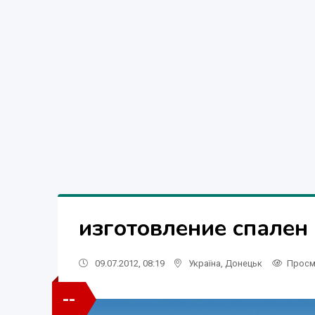
изготовление спален
09.07.2012, 08:19
Україна
,
Донецьк
Просм
--