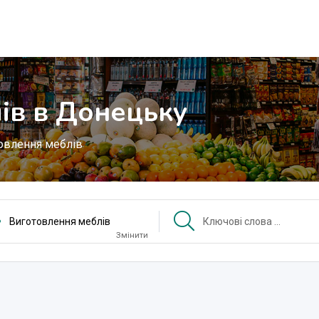
ів в Донецьку
овлення меблів
Виготовлення меблів
Змінити