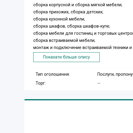
сборка корпусной и сборка мягкой мебели;
сборка прихожих, сборка детских;
сборка кухонной мебели;
сборка шкафов, сборка шкафов-купе;
сборка мебели для гостиниц и торговых центро
сборка встраиваемой мебели;
монтаж и подключение встраиваемой техники и 
собрать диван
Показати більше опису
собрать детскую кроватку
собрать шкаф купе
Тип оголошення:
Послуги, пропон
собрать стенку
Торг:
--
собрать шкаф
собрать компьютерный стол
собрать комод.