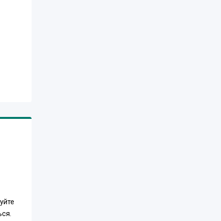
уйте
ься.