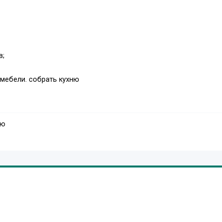
в;
мебели. собрать кухню
ую