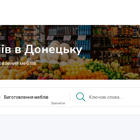
ів в Донецьку
овлення меблів
Виготовлення меблів
Змінити