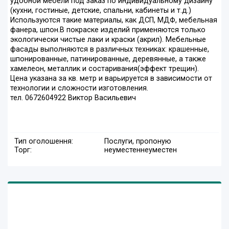
удобной мебели под заказ по индивидуальному дизайну
(кухни, гостиные, детские, спальни, кабинеты и т.д.)
Используются такие материалы, как ДСП, МДФ, мебельная
фанера, шпон.В покраске изделий применяются только
экологически чистые лаки и краски (акрил). Мебельные
фасады выполняются в различных техниках: крашенные,
шпонированные, патинированные, деревянные, а также
хамелеон, металлик и состаривания(эффект трещин).
Цена указана за кв. метр и варьируется в зависимости от
технологии и сложности изготовления.
тел. 0672604922 Виктор Васильевич
Тип оголошення:
Послуги, пропоную
Торг:
неуместен
неуместен