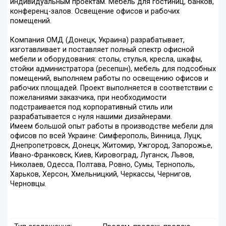
индивидуальным проектам. Мебель для гостиниц, банков,
конференц-залов. Освещение офисов и рабочих
помещений.
Компания ОМД (Донецк, Украина) разрабатывает,
изготавливает и поставляет полный спектр офисной
мебели и оборудования: столы, стулья, кресла, шкафы,
стойки администратора (ресепшн), мебель для подсобных
помещений, выполняем работы по освещению офисов и
рабочих площадей. Проект выполняется в соответствии с
пожеланиями заказчика, при необходимости
подстраивается под корпоративный стиль или
разрабатывается с нуля нашими дизайнерами.
Имеем большой опыт работы в производстве мебели для
офисов по всей Украине: Симферополь, Винница, Луцк,
Днепропетровск, Донецк, Житомир, Ужгород, Запорожье,
Ивано-Франковск, Киев, Кировоград, Луганск, Львов,
Николаев, Одесса, Полтава, Ровно, Сумы, Тернополь,
Харьков, Херсон, Хмельницкий, Черкассы, Чернигов,
Черновцы.