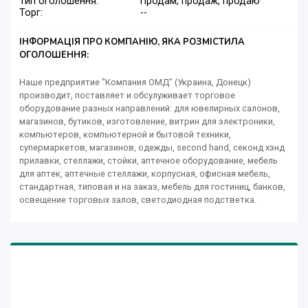
Тип оголошення:
Продам, продаж, продаю
Торг:
--
ІНФОРМАЦІЯ ПРО КОМПАНІЮ, ЯКА РОЗМІСТИЛА
ОГОЛОШЕННЯ:
Наше предприятие "Компания ОМД" (Украина, Донецк)
производит, поставляет и обсулуживает торговое
оборудование разных направлений: для ювелирных салонов,
магазинов, бутиков, изготовление, витрин для электроники,
компьютеров, компьютерной и бытовой техники,
супермаркетов, магазинов, одежды, second hand, секонд хэнд
прилавки, стеллажи, стойки, аптечное оборудование, мебель
для аптек, аптечные стеллажи, корпусная, офисная мебель,
стандартная, типовая и на заказ, мебель для гостиниц, банков,
освещение торговых залов, светодиодная подстветка.