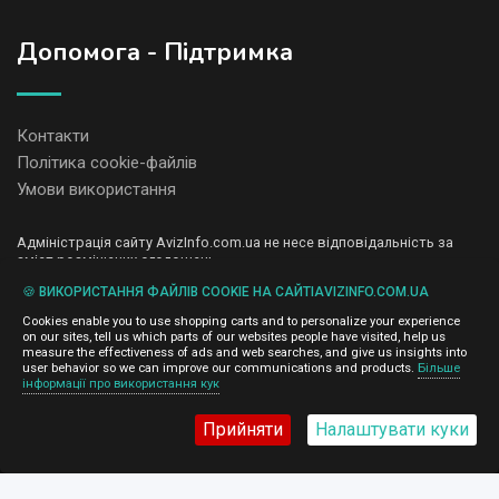
Допомога - Підтримка
Контакти
Політика cookie-файлів
Умови використання
Адміністрація сайту AvizInfo.com.ua не несе відповідальність за
зміст розміщених оголошень.
Ми цінуємо конфіденційність наших користувачів. Ми не передаємо
🍪 ВИКОРИСТАННЯ ФАЙЛІВ COOKIE НА САЙТІAVIZINFO.COM.UA
і не продаємо особисту інформацію зареєстрованих користувачів
AvizInfo.com.ua третім особам. Ми не відповідаємо за правила
Cookies enable you to use shopping carts and to personalize your experience
конфіденційності сайтів на які посилається AvizInfo.com.ua. На
on our sites, tell us which parts of our websites people have visited, help us
деяких сторінках нашого сайту представлена реклама Google
measure the effectiveness of ads and web searches, and give us insights into
Adsense Advertising Network. Щоб дізнатися детальніше про
user behavior so we can improve our communications and products.
Більше
натисніть тут
інформації про використання кук
правила конфіденційності Google
.
Прийняти
Налаштувати куки
AvizInfo.com.ua
©2008-2026,