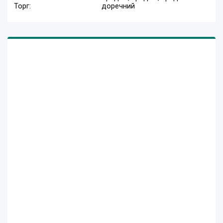
Торг:
доречний