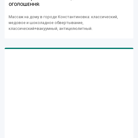
ОГОЛОШЕННЯ:
Массаж на дому в городе Константиновка: классический,
медовое и шоколадное обвертывание,
классический+вакуумный, антицелюлитный.