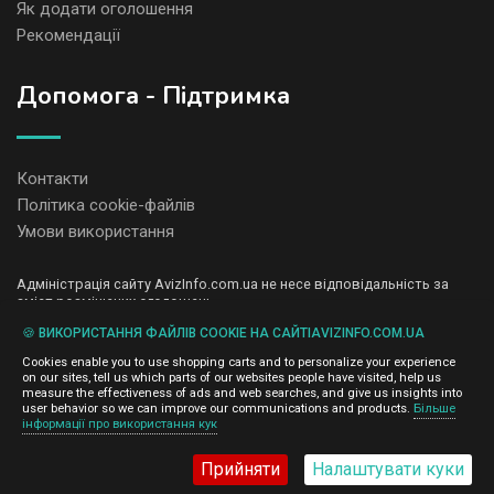
Як додати оголошення
Рекомендації
Допомога - Підтримка
Контакти
Політика cookie-файлів
Умови використання
Адміністрація сайту AvizInfo.com.ua не несе відповідальність за
зміст розміщених оголошень.
Ми цінуємо конфіденційність наших користувачів. Ми не передаємо
🍪 ВИКОРИСТАННЯ ФАЙЛІВ COOKIE НА САЙТІAVIZINFO.COM.UA
і не продаємо особисту інформацію зареєстрованих користувачів
AvizInfo.com.ua третім особам. Ми не відповідаємо за правила
Cookies enable you to use shopping carts and to personalize your experience
конфіденційності сайтів на які посилається AvizInfo.com.ua. На
on our sites, tell us which parts of our websites people have visited, help us
деяких сторінках нашого сайту представлена реклама Google
measure the effectiveness of ads and web searches, and give us insights into
Adsense Advertising Network. Щоб дізнатися детальніше про
user behavior so we can improve our communications and products.
Більше
натисніть тут
інформації про використання кук
правила конфіденційності Google
.
Прийняти
Налаштувати куки