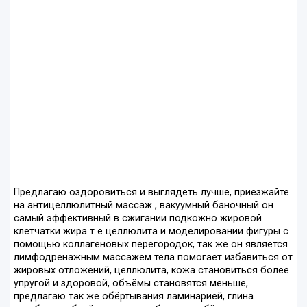
Предлагаю оздоровиться и выглядеть лучше, приезжайте
на антицеллюлитный массаж , вакуумный баночный он
самый эффективный в сжигании подкожно жировой
клетчатки жира т е целлюлита и моделировании фигуры с
помощью коллагеновых перегородок, так же он является
лимфодренажным массажем тела помогает избавиться от
жировых отложений, целлюлита, кожа становиться более
упругой и здоровой, объёмы становятся меньше,
предлагаю так же обёртывания ламинарией, глина