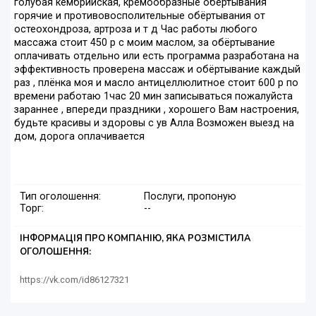
голубая кембрийская, кремообразные обёртывания
горячие и противовосполительные обёртывания от
остеохондроза, артроза и т д Час работы любого
массажа стоит 450 р с моим маслом, за обёртывание
оплачивать отдельно или есть программа разработана на
эффективность проверена массаж и обёртывание каждый
раз , плёнка моя и масло антицеллюлитное стоит 600 р по
времени работаю 1час 20 мин записываться пожалуйста
зараннее , впереди праздники , хорошего Вам настроения,
будьте красивы и здоровы с ув Алла Возможен выезд на
дом, дорога оплачивается
Тип оголошення:
Послуги, пропоную
Торг:
--
ІНФОРМАЦІЯ ПРО КОМПАНІЮ, ЯКА РОЗМІСТИЛА
ОГОЛОШЕННЯ:
https://vk.com/id86127321